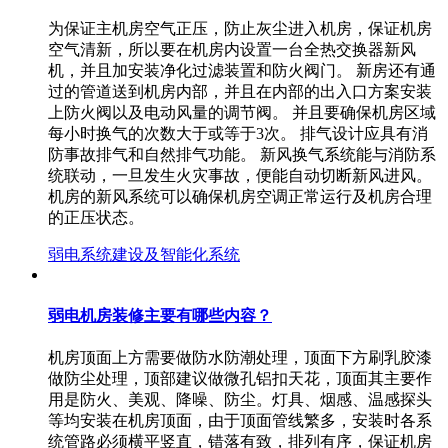
为保证主机房空气正压，防止灰尘进入机房，保证机房
空气清新，所以要在机房内设置一台全热交换器新风
机，并且加安装净化过滤装置和防火阀门。 新房还有通
过的管道送到机房内部，并且在内部的出入口方案安装
上防火阀以及电动风量的调节阀。 并且要确保机房区域
每小时换气的次数大于或等于3次。 排气设计应具有消
防事故排气和自然排气功能。 新风换气系统能与消防系
统联动，一旦发生火灾事故，便能自动切断新风进风。
机房的新风系统可以确保机房空调正常运行及机房合理
的正压状态。
弱电系统建设及智能化系统
弱电机房装修主要有哪些内容？
机房顶面上方需要做防水防潮处理，顶面下方刷乳胶漆
做防尘处理，顶部建议做微孔铝扣天花，顶面其主要作
用是防火、美观、降噪、防尘。灯具、烟感、温感探头
等均安装在机房顶面，由于顶面管线繁多，安装时各系
统管路必须横平竖直，错落有致，排列有序，保证机房